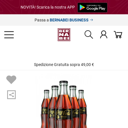
NOVITÀ! Scarica la nostra APP
Passa a
BERNABEI BUSINESS
Spedizione Gratuita sopra 49,00 €