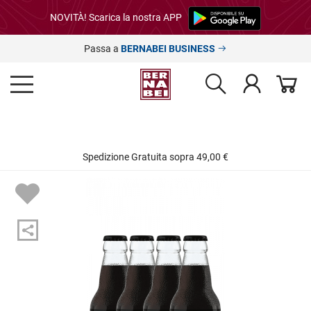
NOVITÀ! Scarica la nostra APP
Passa a
BERNABEI BUSINESS
Spedizione Gratuita sopra 49,00 €