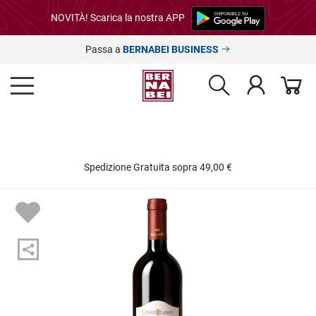
NOVITÀ! Scarica la nostra APP
Passa a
BERNABEI BUSINESS
Spedizione Gratuita sopra 49,00 €