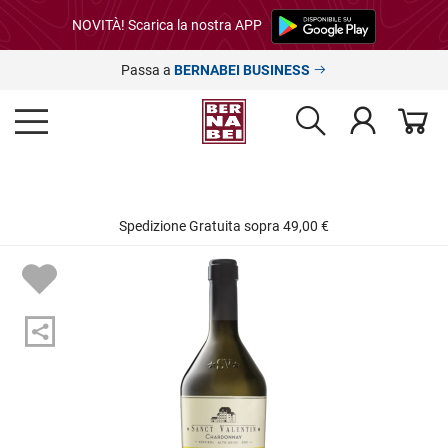
NOVITÀ! Scarica la nostra APP
Passa a
BERNABEI BUSINESS
Spedizione Gratuita sopra 49,00 €