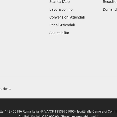
Scarica l'App
Recedi o
Lavora con noi
Domande 
Convenzioni Aziendali
Regali Aziendali
Sostenibilità
razione.
ipetta, 142 - 00186 Roma Italia - P.IVA/CF:13539761000 - Iscritti alla Camera di C
Capitale Sociale € 60.000,00 - "Bevete responsabilmente"