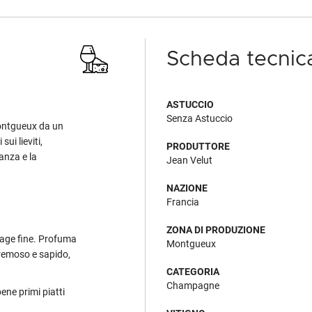
Scheda tecnic
ASTUCCIO
Senza Astuccio
ontgueux da un
ui lieviti,
PRODUTTORE
anza e la
Jean Velut
NAZIONE
Francia
ZONA DI PRODUZIONE
erlage fine. Profuma
Montgueux
cremoso e sapido,
CATEGORIA
Champagne
ene primi piatti