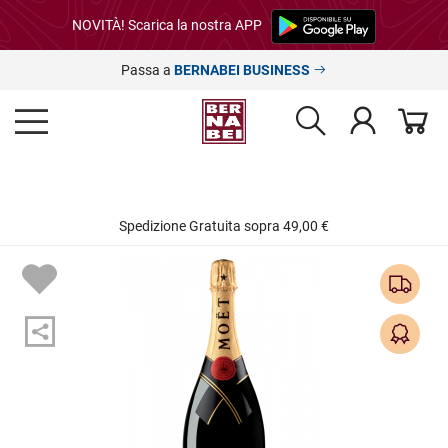
NOVITÀ! Scarica la nostra APP
Passa a
BERNABEI BUSINESS
Spedizione Gratuita sopra 49,00 €