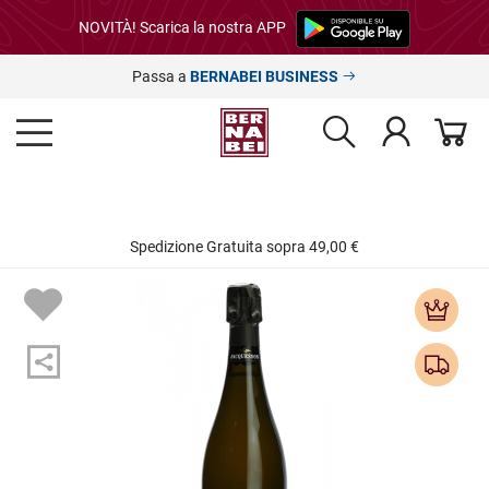
NOVITÀ! Scarica la nostra APP
Passa a
BERNABEI BUSINESS
Spedizione Gratuita sopra 49,00 €