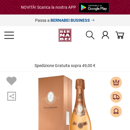
NOVITÀ! Scarica la nostra APP
Passa a
BERNABEI BUSINESS
Spedizione Gratuita sopra 49,00 €