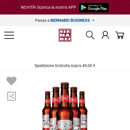
NOVITÀ! Scarica la nostra APP
Passa a
BERNABEI BUSINESS
Spedizione Gratuita sopra 49,00 €