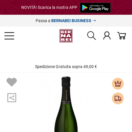
NOVITÀ! Scarica la nostra APP
Passa a
BERNABEI BUSINESS
Spedizione Gratuita sopra 49,00 €