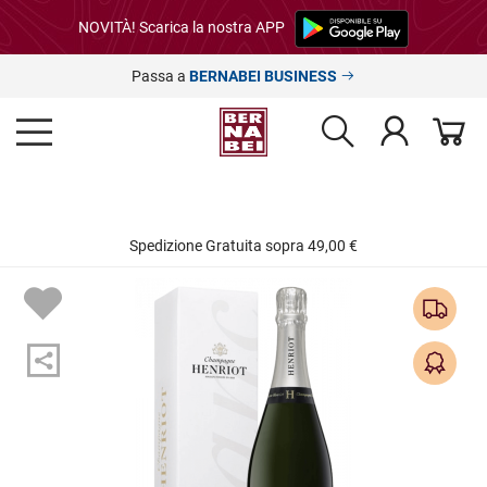
NOVITÀ! Scarica la nostra APP
Passa a
BERNABEI BUSINESS
Spedizione Gratuita sopra 49,00 €