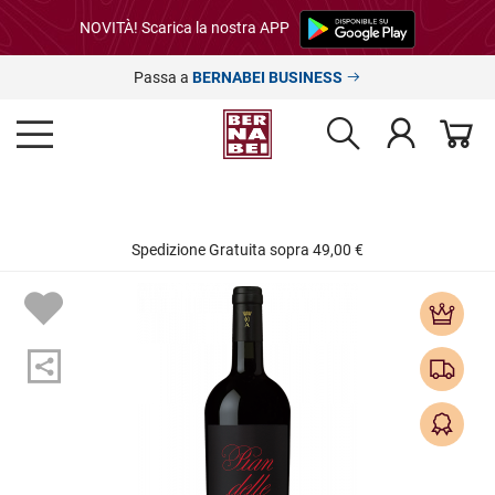
NOVITÀ! Scarica la nostra APP
Passa a
BERNABEI BUSINESS
Spedizione Gratuita sopra 49,00 €