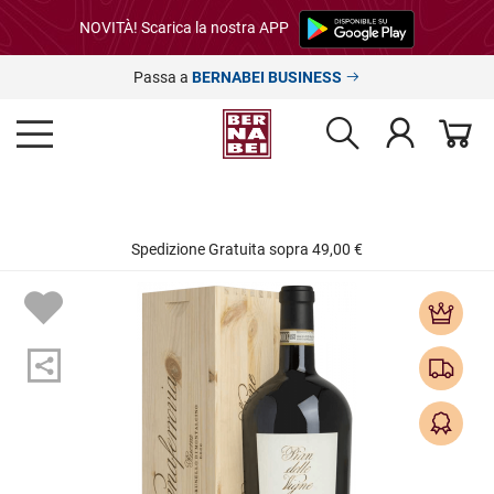
NOVITÀ! Scarica la nostra APP
Passa a
BERNABEI BUSINESS
Spedizione Gratuita sopra 49,00 €