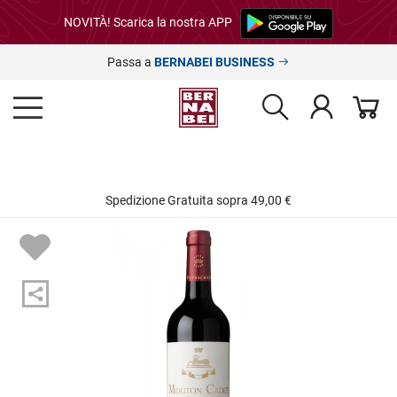
NOVITÀ! Scarica la nostra APP
Passa a
BERNABEI BUSINESS
Spedizione Gratuita sopra 49,00 €