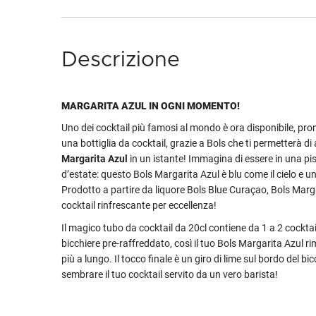
Descrizione
MARGARITA AZUL IN OGNI MOMENTO!
Uno dei cocktail più famosi al mondo è ora disponibile, pro
una bottiglia da cocktail, grazie a Bols che ti permetterà d
Margarita Azul
in un istante! Immagina di essere in una pis
d’estate: questo Bols Margarita Azul è blu come il cielo e un
Prodotto a partire da liquore Bols Blue Curaçao, Bols Margar
cocktail rinfrescante per eccellenza!
Il magico tubo da cocktail da 20cl contiene da 1 a 2 cocktail
bicchiere pre-raffreddato, così il tuo Bols Margarita Azul ri
più a lungo. Il tocco finale è un giro di lime sul bordo del bi
sembrare il tuo cocktail servito da un vero barista!