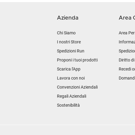
Azienda
Area C
Chi Siamo
Area Per
I nostri Store
Informaz
Spedizioni Run
Spedizio
Proponi i tuoi prodotti
Diritto d
Scarica l'App
Recedi o
Lavora con noi
Domande 
Convenzioni Aziendali
Regali Aziendali
Sostenibilità