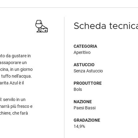
Scheda tecnic
CATEGORIA
Aperitivo
nto da gustare in
i assaporare un
ASTUCCIO
cina, in un giorno
Senza Astuccio
 tuffo nell'acqua.
ita Azul è il
PRODUTTORE
Bols
: servilo in un
NAZIONE
marrà più fresco e
Paesi Bassi
cchiere, che farà
GRADAZIONE
14,9%