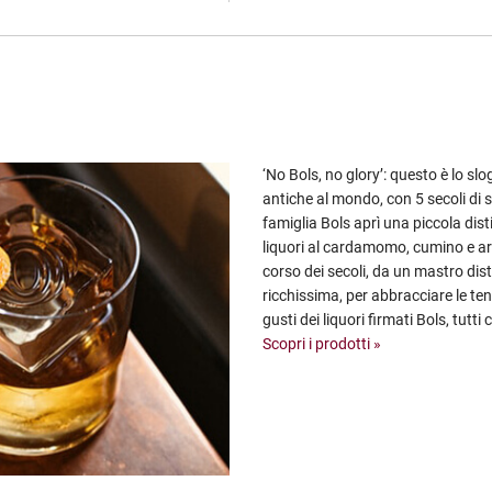
‘No Bols, no glory’: questo è lo slog
antiche al mondo, con 5 secoli di s
famiglia Bols aprì una piccola dis
liquori al cardamomo, cumino e ara
corso dei secoli, da un mastro dist
ricchissima, per abbracciare le te
gusti dei liquori firmati Bols, tutti
Scopri i prodotti »