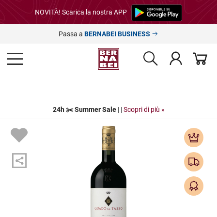
NOVITÀ! Scarica la nostra APP
Passa a
BERNABEI BUSINESS
24h ✂️ Summer Sale
| |
Scopri di più »