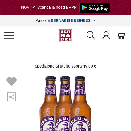
NOVITÀ! Scarica la nostra APP
Passa a
BERNABEI BUSINESS
Spedizione Gratuita sopra 49,00 €