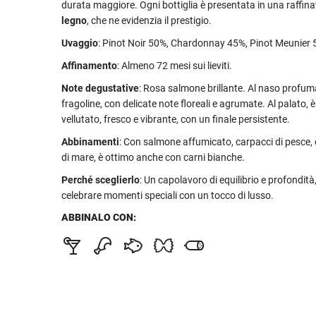
durata maggiore. Ogni bottiglia è presentata in una raffin
legno
, che ne evidenzia il prestigio.
Uvaggio
: Pinot Noir 50%, Chardonnay 45%, Pinot Meunier 
Affinamento
: Almeno 72 mesi sui lieviti.
Note degustative
: Rosa salmone brillante. Al naso profum
fragoline, con delicate note floreali e agrumate. Al palato, è
vellutato, fresco e vibrante, con un finale persistente.
Abbinamenti
: Con salmone affumicato, carpacci di pesce, c
di mare, è ottimo anche con carni bianche.
Perché sceglierlo
: Un capolavoro di equilibrio e profondità
celebrare momenti speciali con un tocco di lusso.
ABBINALO CON: