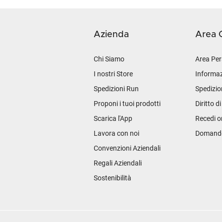
Azienda
Area C
Chi Siamo
Area Per
I nostri Store
Informaz
Spedizioni Run
Spedizio
Proponi i tuoi prodotti
Diritto d
Scarica l'App
Recedi o
Lavora con noi
Domande 
Convenzioni Aziendali
Regali Aziendali
Sostenibilità