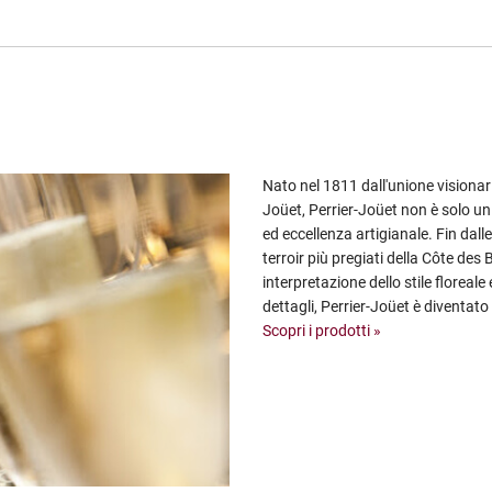
Nato nel 1811 dall'unione visionari
Joüet, Perrier-Joüet non è solo u
ed eccellenza artigianale. Fin dalle 
terroir più pregiati della Côte des
interpretazione dello stile floreal
dettagli, Perrier-Joüet è diventato
Scopri i prodotti »