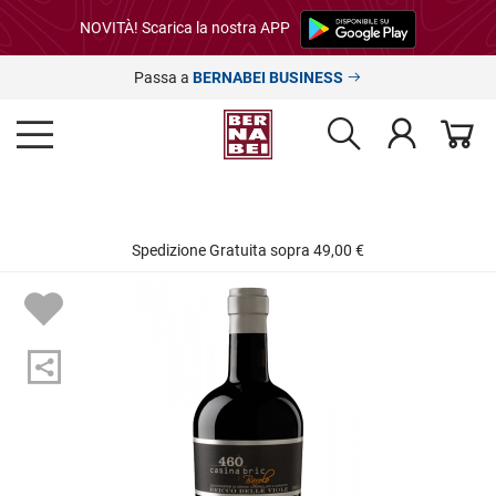
NOVITÀ! Scarica la nostra APP
Passa a
BERNABEI BUSINESS
Spedizione Gratuita sopra 49,00 €