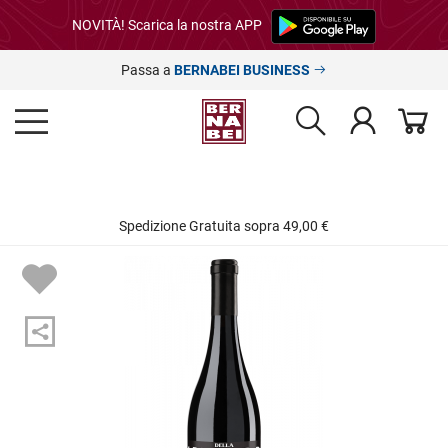
NOVITÀ! Scarica la nostra APP
Passa a
BERNABEI BUSINESS
Spedizione Gratuita sopra 49,00 €