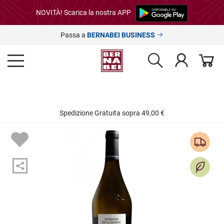
NOVITÀ! Scarica la nostra APP
Passa a
BERNABEI BUSINESS
Spedizione Gratuita sopra 49,00 €