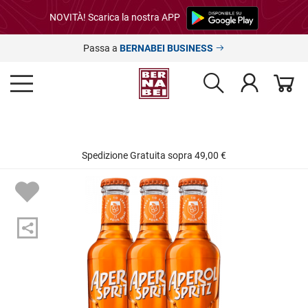
NOVITÀ! Scarica la nostra APP
Passa a
BERNABEI BUSINESS
Spedizione Gratuita sopra 49,00 €