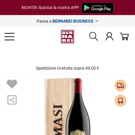
NOVITÀ! Scarica la nostra APP
Passa a
BERNABEI BUSINESS
Spedizione Gratuita sopra 49,00 €