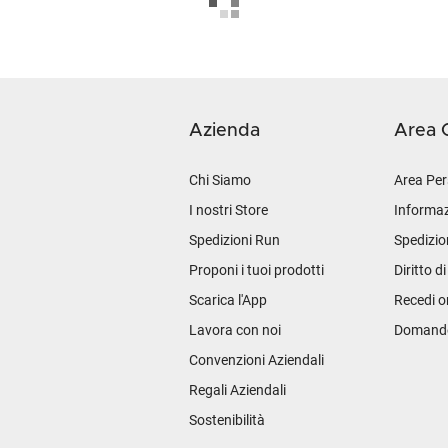
Azienda
Area C
Chi Siamo
Area Per
I nostri Store
Informaz
Spedizioni Run
Spedizio
Proponi i tuoi prodotti
Diritto d
Scarica l'App
Recedi o
Lavora con noi
Domande 
Convenzioni Aziendali
Regali Aziendali
Sostenibilità