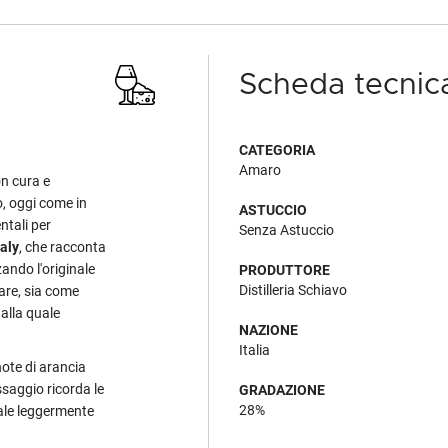
Scheda tecnic
CATEGORIA
Amaro
on cura e
o, oggi come in
ASTUCCIO
ntali per
Senza Astuccio
taly
, che racconta
zando l'originale
PRODUTTORE
Distilleria Schiavo
tare, sia come
e
alla quale
NAZIONE
Italia
note di arancia
ssaggio ricorda le
GRADAZIONE
28%
nale leggermente