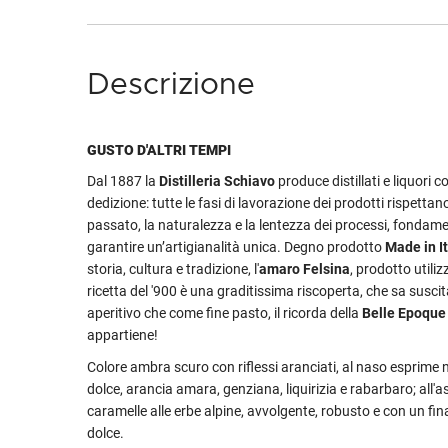
Descrizione
GUSTO D'ALTRI TEMPI
Dal 1887 la
Distilleria Schiavo
produce distillati e liquori c
dedizione: tutte le fasi di lavorazione dei prodotti rispettan
passato, la naturalezza e la lentezza dei processi, fondame
garantire un’artigianalità unica. Degno prodotto
Made in I
storia, cultura e tradizione, l'
amaro Felsina
, prodotto utiliz
ricetta del '900 è una graditissima riscoperta, che sa susci
aperitivo che come fine pasto, il ricorda della
Belle Epoqu
appartiene!
Colore ambra scuro con riflessi aranciati, al naso esprime 
dolce, arancia amara, genziana, liquirizia e rabarbaro; all'a
caramelle alle erbe alpine, avvolgente, robusto e con un fi
dolce.