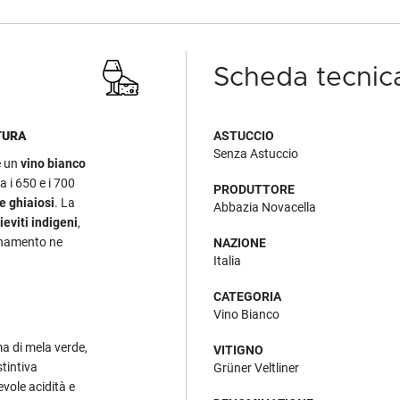
Scheda tecnic
TURA
ASTUCCIO
Senza Astuccio
 un
vino bianco
ra i 650 e i 700
PRODUTTORE
e ghiaiosi
. La
Abbazia Novacella
lieviti indigeni
,
finamento ne
NAZIONE
Italia
CATEGORIA
Vino Bianco
ma di mela verde,
VITIGNO
stintiva
Grüner Veltliner
evole acidità e