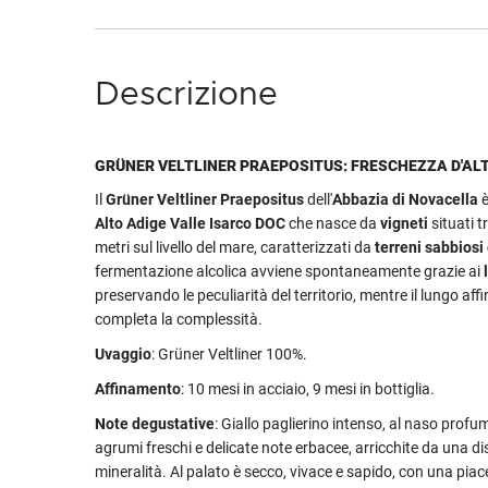
Descrizione
GRÜNER VELTLINER PRAEPOSITUS: FRESCHEZZA D'AL
Il
Grüner Veltliner Praepositus
dell'
Abbazia di Novacella
è
Alto Adige Valle Isarco DOC
che nasce da
vigneti
situati t
metri sul livello del mare, caratterizzati da
terreni sabbiosi 
fermentazione alcolica avviene spontaneamente grazie ai
preservando le peculiarità del territorio, mentre il lungo af
completa la complessità.
Uvaggio
: Grüner Veltliner 100%.
Affinamento
: 10 mesi in acciaio, 9 mesi in bottiglia.
Note degustative
: Giallo paglierino intenso, al naso profu
agrumi freschi e delicate note erbacee, arricchite da una di
mineralità. Al palato è secco, vivace e sapido, con una piac