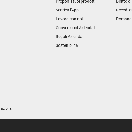
Proponi i tuoi prodotti
Diritto d
Scarica l'App
Recedi o
Lavora con noi
Domande 
Convenzioni Aziendali
Regali Aziendali
Sostenibilità
razione.