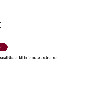
etodo
Vini Dessert
hochu
etodo Classico
Moscato
ermouth
etodo Charmat
Passito
tte le categorie »
€
etodo Ancestrale
Tutti i vini dessert »
tà
ionali disponibili in formato elettronico