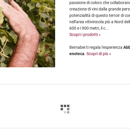
passione di coloro che collaborano 
creazione di vini dalla grande pers
potenzialità di questo terroir di c
nell'area vitivinicola più a Nord dell'
600 e i 900 metri, il c...
Scopri i prodotti »
Bernabei ti regala l'esperienza
Abb
enoteca
.
Scopri di più »