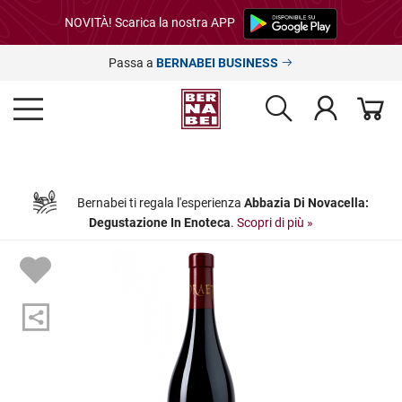
NOVITÀ! Scarica la nostra APP
Passa a
BERNABEI BUSINESS
Bernabei ti regala l'esperienza
Abbazia Di Novacella:
Degustazione In Enoteca
.
Scopri di più »