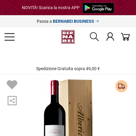
NOVITÀ! Scarica la nostra APP
Passa a
BERNABEI BUSINESS
Spedizione Gratuita sopra 49,00 €