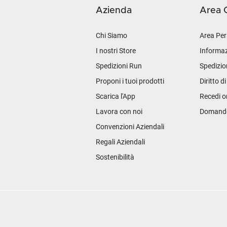
Azienda
Area C
Chi Siamo
Area Per
I nostri Store
Informaz
Spedizioni Run
Spedizio
Proponi i tuoi prodotti
Diritto d
Scarica l'App
Recedi o
Lavora con noi
Domande 
Convenzioni Aziendali
Regali Aziendali
Sostenibilità