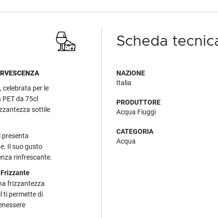
Scheda tecnic
FERVESCENZA
NAZIONE
Italia
 celebrata per le
n PET da 75cl
PRODUTTORE
izzantezza sottile
Acqua Fiuggi
CATEGORIA
i presenta
Acqua
te. Il suo gusto
enza rinfrescante.
Frizzante
una frizzantezza
 ti permette di
benessere