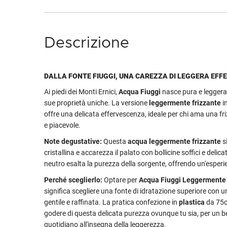
Descrizione
DALLA FONTE FIUGGI, UNA CAREZZA DI LEGGERA EF
Ai piedi dei Monti Ernici,
Acqua Fiuggi
nasce pura e leggera,
sue proprietà uniche. La versione
leggermente frizzante
i
offre una delicata effervescenza, ideale per chi ama una fr
e piacevole.
Note degustative:
Questa
acqua leggermente frizzante
s
cristallina e accarezza il palato con bollicine soffici e delica
neutro esalta la purezza della sorgente, offrendo un'esperi
Perché sceglierlo:
Optare per
Acqua Fiuggi Leggermente 
significa scegliere una fonte di idratazione superiore con 
gentile e raffinata. La pratica confezione in
plastica
da 75cl
godere di questa delicata purezza ovunque tu sia, per un 
quotidiano all'insegna della leggerezza.