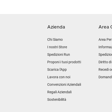
Azienda
Area C
Chi Siamo
Area Per
I nostri Store
Informaz
Spedizioni Run
Spedizio
Proponi i tuoi prodotti
Diritto d
Scarica l'App
Recedi o
Lavora con noi
Domande 
Convenzioni Aziendali
Regali Aziendali
Sostenibilità