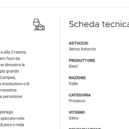
Scheda tecnic
ASTUCCIO
Senza Astuccio
ta alla 21esima
ero fuori da
PRODUTTORE
me dimostra la
Bisol
più grande
di Campea,
NAZIONE
Italia
 insolazione e di
, massima
CATEGORIA
na percezione
Prosecco
 perlage
VITIGNO
Glera
 spiccate note
 di pera e mela