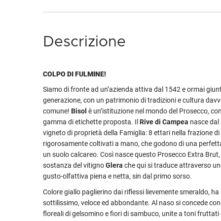
Descrizione
COLPO DI FULMINE!
Siamo di fronte ad un’azienda attiva dal 1542 e ormai giun
generazione, con un patrimonio di tradizioni e cultura davv
comune!
Bisol
è un’istituzione nel mondo del Prosecco, co
gamma di etichette proposta. Il
Rive di Campea
nasce dal 
vigneto di proprietà della Famiglia: 8 ettari nella frazione 
rigorosamente coltivati a mano, che godono di una perfetta
un suolo calcareo. Così nasce questo Prosecco Extra Brut
sostanza del vitigno
Glera
che qui si traduce attraverso u
gusto-olfattiva piena e netta, sin dal primo sorso.
Colore giallo paglierino dai riflessi lievemente smeraldo, ha
sottilissimo, veloce ed abbondante. Al naso si concede con
floreali di gelsomino e fiori di sambuco, unite a toni fruttati