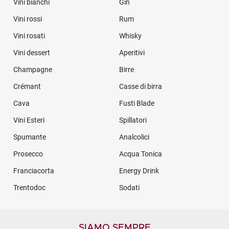
Vini bianchi
Gin
Vini rossi
Rum
Vini rosati
Whisky
Vini dessert
Aperitivi
Champagne
Birre
Crémant
Casse di birra
Cava
Fusti Blade
Vini Esteri
Spillatori
Spumante
Analcolici
Prosecco
Acqua Tonica
Franciacorta
Energy Drink
Trentodoc
Sodati
SIAMO SEMPRE