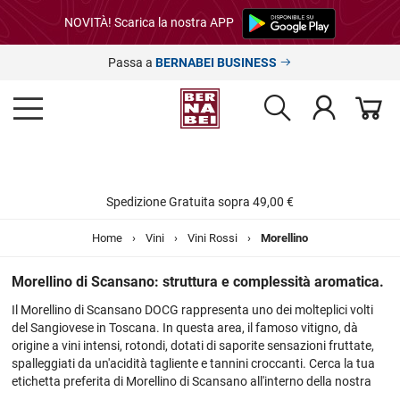
NOVITÀ! Scarica la nostra APP
Passa a
BERNABEI BUSINESS
Spedizione Gratuita sopra 49,00 €
Home
›
Vini
›
Vini Rossi
›
Morellino
Morellino di Scansano: struttura e complessità aromatica.
Il Morellino di Scansano DOCG rappresenta uno dei molteplici volti
del Sangiovese in Toscana. In questa area, il famoso vitigno, dà
origine a vini intensi, rotondi, dotati di saporite sensazioni fruttate,
spalleggiati da un'acidità tagliente e tannini croccanti. Cerca la tua
etichetta preferita di Morellino di Scansano all'interno della nostra
ampia selezione, approfitta delle offerte presenti sul sito e acquista