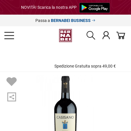
NOVITÀ! Scarica la nostra APP
Passa a
BERNABEI BUSINESS
Scegli la Spedizione con il Gift Pack per i tuoi regali!