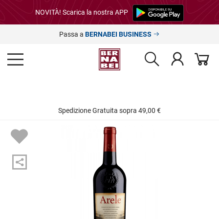
NOVITÀ! Scarica la nostra APP
Passa a
BERNABEI BUSINESS
Spedizione Gratuita sopra 49,00 €