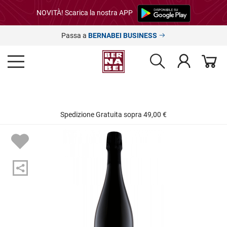
NOVITÀ! Scarica la nostra APP
Passa a
BERNABEI BUSINESS
Spedizione Gratuita sopra 49,00 €