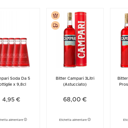
pari Soda Da 5
Bitter Campari 3Litri
Bitte
ttiglie x 9,8cl
(Astucciato)
Pro
Berna
S
68,00 €
4,95 €
chetta alimentare
Etichetta alimentare
Eti