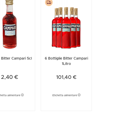
etodo
Vini Dessert
hochu
etodo Classico
Moscato
ermouth
etodo Charmat
Passito
tte le categorie »
etodo Ancestrale
Tutti i vini dessert »
Bitter Campari 5cl
6 Bottiglie Bitter Campari
1Litro
2,40 €
101,40 €
chetta alimentare
Etichetta alimentare