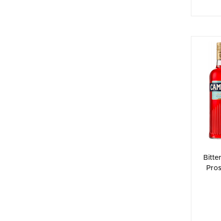
Bitte
Pro
Berna
B