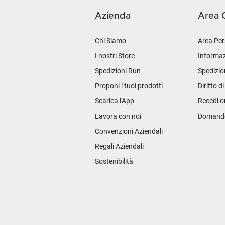
Azienda
Area C
Chi Siamo
Area Per
I nostri Store
Informaz
Spedizioni Run
Spedizio
Proponi i tuoi prodotti
Diritto d
Scarica l'App
Recedi o
Lavora con noi
Domande 
Convenzioni Aziendali
Regali Aziendali
Sostenibilità