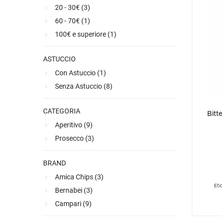
Spedizione gratuita
20 - 30€ (
3
)
Ultimi arrivi
Alcohol free
Bernabei consiglia
Accessori
Ribolla 
Poretti
Umbria
NEW
NEW
60 - 70€ (
1
)
Accessori
Accessori
Ultimi arrivi
Alcohol free
Sauvig
Tennent
Veneto
NEW
NEW
NEW
100€ e superiore (
1
)
Alcohol free
Gluten free
Vermen
Tutti i 
Tutte le
Tutte le
ASTUCCIO
Con Astuccio (
1
)
Senza Astuccio (
8
)
CATEGORIA
Bitt
Aperitivo (
9
)
Prosecco (
3
)
BRAND
Amica Chips (
3
)
Eti
Bernabei (
3
)
Campari (
9
)