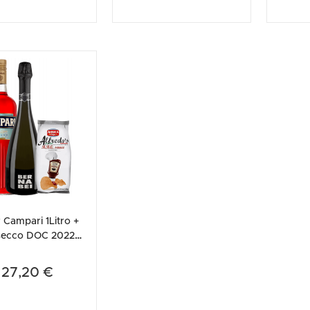
r Campari 1Litro +
secco DOC 2022
bei + Amica Chips
BQ Alfredo'...
27,20 €