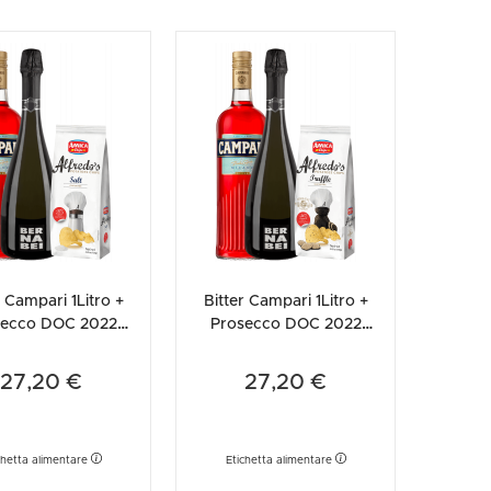
r Campari 1Litro +
Bitter Campari 1Litro +
secco DOC 2022
Prosecco DOC 2022
bei + Amica Chips
Bernabei + Amica Chips
ale Marino ...
Tartufo Alfr...
27,20 €
27,20 €
chetta alimentare
Etichetta alimentare