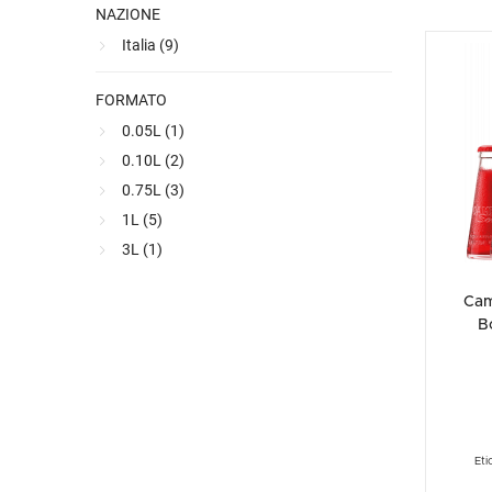
NAZIONE
Italia (
9
)
FORMATO
0.05L (
1
)
0.10L (
2
)
0.75L (
3
)
1L (
5
)
3L (
1
)
Cam
Bo
Eti