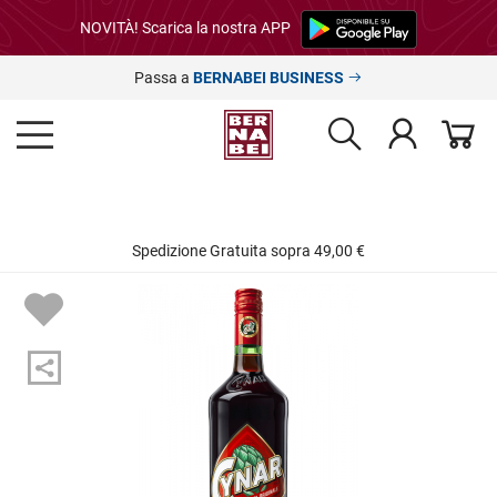
NOVITÀ! Scarica la nostra APP
Passa a
BERNABEI BUSINESS
Spedizione Gratuita sopra 49,00 €