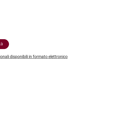
etodo
Vini Dessert
hochu
etodo Classico
Moscato
ermouth
etodo Charmat
Passito
tte le categorie »
etodo Ancestrale
Tutti i vini dessert »
tà
ionali disponibili in formato elettronico