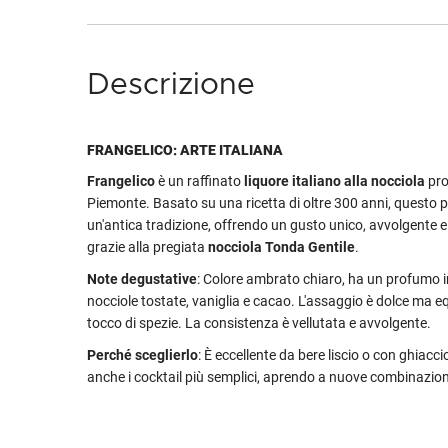
Descrizione
FRANGELICO: ARTE ITALIANA
Frangelico
è un raffinato
liquore italiano alla nocciola
pro
Piemonte. Basato su una ricetta di oltre 300 anni, questo pr
un'antica tradizione, offrendo un gusto unico, avvolgente e
grazie alla pregiata
nocciola Tonda Gentile
.
Note degustative
: Colore ambrato chiaro, ha un profumo i
nocciole tostate, vaniglia e cacao. L'assaggio è dolce ma e
tocco di spezie. La consistenza è vellutata e avvolgente.
Perché sceglierlo
: È eccellente da bere liscio o con ghiac
anche i cocktail più semplici, aprendo a nuove combinazion