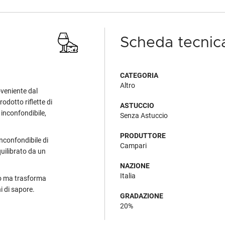
Scheda tecnic
CATEGORIA
Altro
veniente dal
odotto riflette di
ASTUCCIO
 inconfondibile,
Senza Astuccio
PRODUTTORE
nconfondibile di
Campari
quilibrato da un
NAZIONE
Italia
cio ma trasforma
i di sapore.
GRADAZIONE
20%