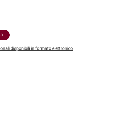
etodo
Vini Dessert
hochu
etodo Classico
Moscato
ermouth
etodo Charmat
Passito
tte le categorie »
etodo Ancestrale
Tutti i vini dessert »
tà
ionali disponibili in formato elettronico