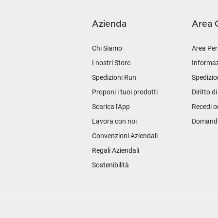
Azienda
Area C
Chi Siamo
Area Per
I nostri Store
Informaz
Spedizioni Run
Spedizio
Proponi i tuoi prodotti
Diritto d
Scarica l'App
Recedi o
Lavora con noi
Domande 
Convenzioni Aziendali
Regali Aziendali
Sostenibilità