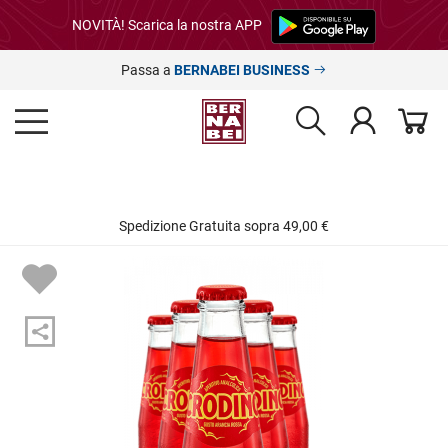
NOVITÀ! Scarica la nostra APP
Passa a
BERNABEI BUSINESS
Spedizione Gratuita sopra 49,00 €