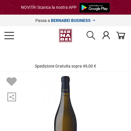
NOVITÀ! Scarica la nostra APP
Passa a
BERNABEI BUSINESS
Spedizione Gratuita sopra 49,00 €