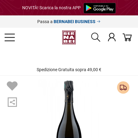
NOVITÀ! Scarica la nostra APP
Passa a
BERNABEI BUSINESS
Spedizione Gratuita sopra 49,00 €