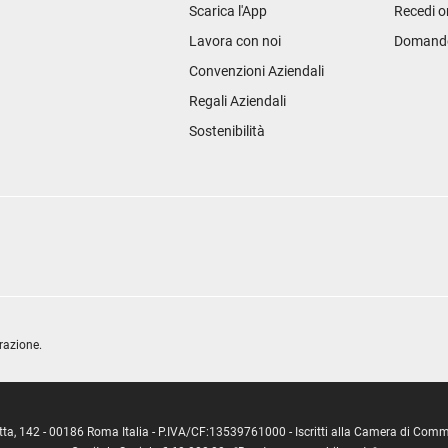
Scarica l'App
Recedi o
Lavora con noi
Domande 
Convenzioni Aziendali
Regali Aziendali
Sostenibilità
razione.
ipetta, 142 - 00186 Roma Italia - P.IVA/CF:13539761000 - Iscritti alla Camera di C