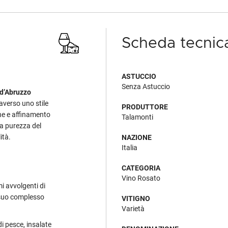
Scheda tecnic
ASTUCCIO
Senza Astuccio
d’Abruzzo
averso uno stile
PRODUTTORE
ne e affinamento
Talamonti
la purezza del
ità.
NAZIONE
Italia
CATEGORIA
Vino Rosato
mi avvolgenti di
l suo complesso
VITIGNO
Varietà
di pesce, insalate