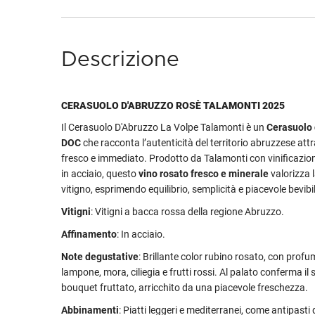
Descrizione
CERASUOLO D'ABRUZZO ROSÈ TALAMONTI 2025
Il Cerasuolo D'Abruzzo La Volpe Talamonti è un
Cerasuolo 
DOC
che racconta l’autenticità del territorio abruzzese attr
fresco e immediato. Prodotto da Talamonti con vinificazio
in acciaio, questo
vino rosato fresco e minerale
valorizza 
vitigno, esprimendo equilibrio, semplicità e piacevole bevibil
Vitigni
: Vitigni a bacca rossa della regione Abruzzo.
Affinamento
: In acciaio.
Note degustative
: Brillante color rubino rosato, con profu
lampone, mora, ciliegia e frutti rossi. Al palato conferma i
bouquet fruttato, arricchito da una piacevole freschezza.
Abbinamenti
: Piatti leggeri e mediterranei, come antipasti 