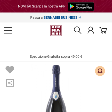
NOVITÀ! Scarica la nostra APP
Passa a
BERNABEI BUSINESS
Spedizione Gratuita sopra 49,00 €