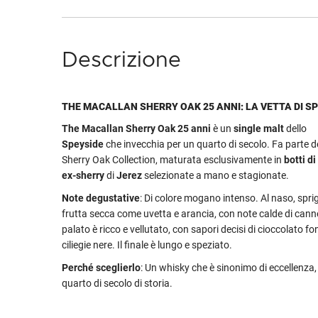
Descrizione
THE MACALLAN SHERRY OAK 25 ANNI: LA VETTA DI S
The Macallan Sherry Oak 25 anni
è un
single malt
dello
Speyside
che invecchia per un quarto di secolo. Fa parte d
Sherry Oak Collection, maturata esclusivamente in
botti d
ex-sherry
di
Jerez
selezionate a mano e stagionate.
Note degustative
: Di colore mogano intenso. Al naso, spri
frutta secca come uvetta e arancia, con note calde di cannel
palato è ricco e vellutato, con sapori decisi di cioccolato f
ciliegie nere. Il finale è lungo e speziato.
Perché sceglierlo
: Un whisky che è sinonimo di eccellenza, 
quarto di secolo di storia.