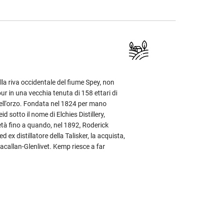
ulla riva occidentale del fiume Spey, non
our in una vecchia tenuta di 158 ettari di
 dell'orzo. Fondata nel 1824 per mano
id sotto il nome di Elchies Distillery,
età fino a quando, nel 1892, Roderick
d ex distillatore della Talisker, la acquista,
acallan-Glenlivet. Kemp riesce a far