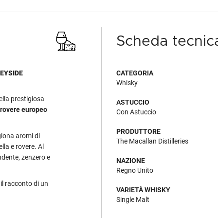
Scheda tecnic
PEYSIDE
CATEGORIA
Whisky
ella prestigiosa
ASTUCCIO
i rovere europeo
Con Astuccio
PRODUTTORE
giona aromi di
The Macallan Distilleries
la e rovere. Al
ondente, zenzero e
NAZIONE
Regno Unito
il racconto di un
VARIETÀ WHISKY
Single Malt