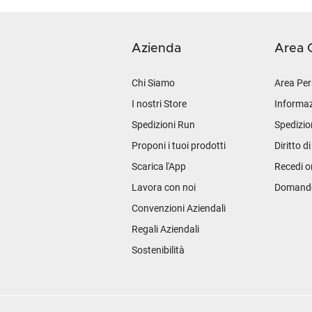
Azienda
Area C
Chi Siamo
Area Per
I nostri Store
Informaz
Spedizioni Run
Spedizio
Proponi i tuoi prodotti
Diritto d
Scarica l'App
Recedi o
Lavora con noi
Domande 
Convenzioni Aziendali
Regali Aziendali
Sostenibilità