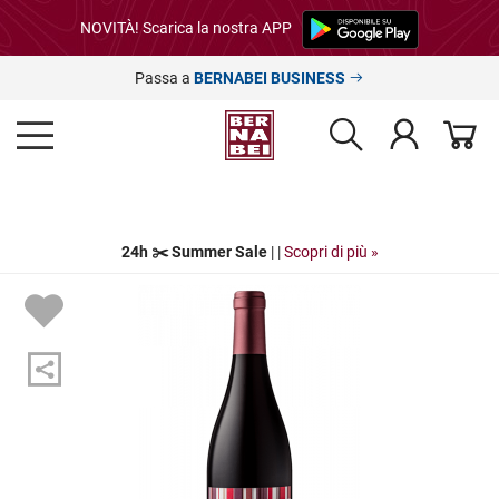
NOVITÀ! Scarica la nostra APP
Passa a
BERNABEI BUSINESS
24h ✂️ Summer Sale
| |
Scopri di più »