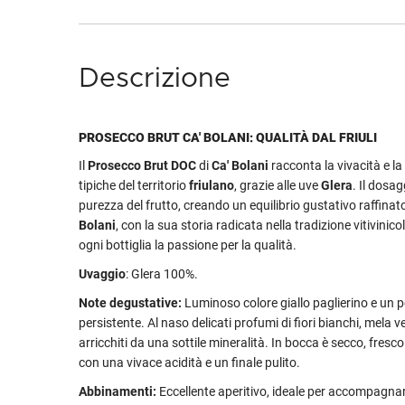
Descrizione
PROSECCO BRUT CA' BOLANI: QUALITÀ DAL FRIULI
Il
Prosecco Brut DOC
di
Ca' Bolani
racconta la vivacità e l
tipiche del territorio
friulano
, grazie alle uve
Glera
. Il dosa
purezza del frutto, creando un equilibrio gustativo raffina
Bolani
, con la sua storia radicata nella tradizione vitivinicol
ogni bottiglia la passione per la qualità.
Uvaggio
: Glera 100%.
Note degustative:
Luminoso colore giallo paglierino e un 
persistente. Al naso delicati profumi di fiori bianchi, mela 
arricchiti da una sottile mineralità. In bocca è secco, fresco
con una vivace acidità e un finale pulito.
Abbinamenti:
Eccellente aperitivo, ideale per accompagnar