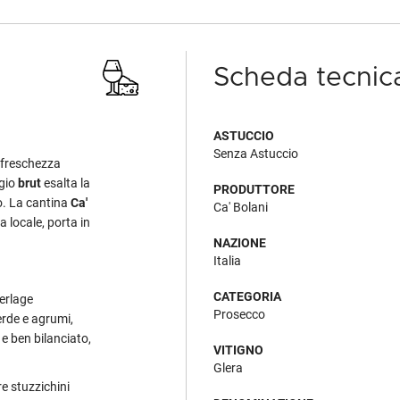
Scheda tecnic
ASTUCCIO
Senza Astuccio
a freschezza
ggio
brut
esalta la
PRODUTTORE
to. La cantina
Ca'
Ca' Bolani
a locale, porta in
NAZIONE
Italia
CATEGORIA
perlage
Prosecco
verde e agrumi,
 e ben bilanciato,
VITIGNO
Glera
e stuzzichini