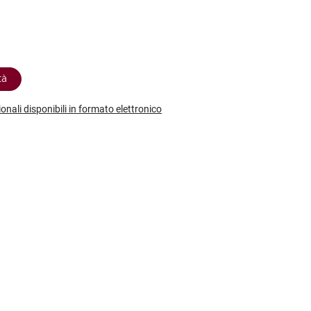
etodo
Vini Dessert
hochu
etodo Classico
Moscato
ermouth
etodo Charmat
Passito
tte le categorie »
etodo Ancestrale
Tutti i vini dessert »
tà
ionali disponibili in formato elettronico