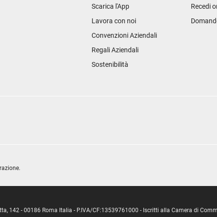
Scarica l'App
Recedi o
Lavora con noi
Domande 
Convenzioni Aziendali
Regali Aziendali
Sostenibilità
razione.
ipetta, 142 - 00186 Roma Italia - P.IVA/CF:13539761000 - Iscritti alla Camera di C