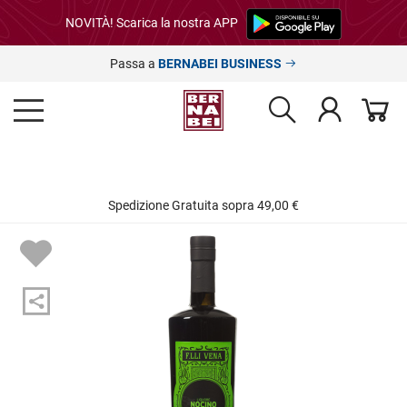
NOVITÀ! Scarica la nostra APP
Passa a
BERNABEI BUSINESS
Spedizione Gratuita sopra 49,00 €