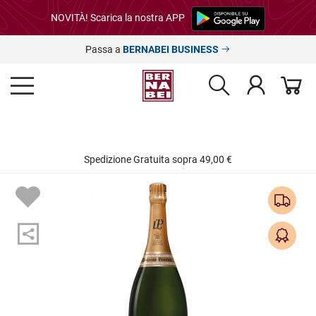
NOVITÀ! Scarica la nostra APP
Passa a
BERNABEI BUSINESS
Spedizione Gratuita sopra 49,00 €