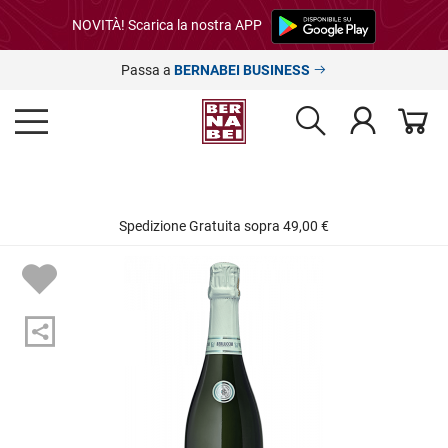
NOVITÀ! Scarica la nostra APP
Passa a
BERNABEI BUSINESS
Spedizione Gratuita sopra 49,00 €